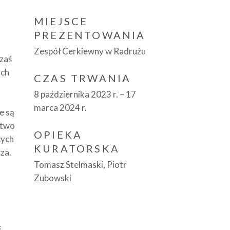
MIEJSCE
PREZENTOWANIA
Zespół Cerkiewny w Radrużu
 zaś
ych
CZAS TRWANIA
8 października 2023 r. – 17
marca 2024 r.
e są
ictwo
OPIEKA
cych
KURATORSKA
za.
Tomasz Stelmaski, Piotr
a
Zubowski
i