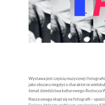
Wystawa jest częścią muzycznej i fotograf
jako obszaru niegdyś o charakterze wielokul
temat dziedzictwa kulturowego Roztocza Wsc
Nasza uwaga skupi się na fotografii – spuś