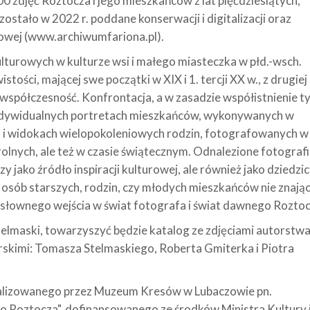
0 zdjęć Roztocza i jego mieszkańców z lat pięćdziesiątych,
zostało w 2022 r. poddane konserwacji i digitalizacji oraz
etowej (www.archiwumfariona.pl).
ulturowych w kulturze wsi i małego miasteczka w płd.-wsch.
stości, mającej swe początki w XIX i 1. tercji XX w., z drugiej
spółczesność. Konfrontacja, a w zasadzie współistnienie t
ndywidualnych portretach mieszkańców, wykonywanych w
k i widokach wielopokoleniowych rodzin, fotografowanych w
olnych, ale też w czasie świątecznym. Odnalezione fotografi
zy jako źródło inspiracji kulturowej, ale również jako dziedz
– osób starszych, rodzin, czy młodych mieszkańców nie znają
łownego wejścia w świat fotografa i świat dawnego Roztoc
telmaski, towarzyszyć będzie katalog ze zdjęciami autorstw
rskimi: Tomasza Stelmaskiego, Roberta Gmiterka i Piotra
alizowanego przez Muzeum Kresów w Lubaczowie pn.
o Roztocza", dofinansowanego ze środków Ministra Kultury 