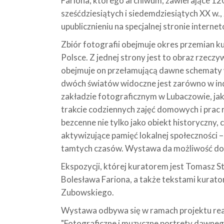
Fariona, którego archiwum, zawierające 120
sześćdziesiątych i siedemdziesiątych XX w., 
upublicznieniu na specjalnej stronie intern
Zbiór fotografii obejmuje okres przemian k
Polsce. Z jednej strony jest to obraz rzeczywi
obejmuje on przełamującą dawne schematy w
dwóch światów widoczne jest zarówno w i
zakładzie fotograficznym w Lubaczowie, ja
trakcie codziennych zajęć domowych i prac r
bezcenne nie tylko jako obiekt historyczny, c
aktywizujące pamięć lokalnej społeczności 
tamtych czasów. Wystawa da możliwość dos
Ekspozycji, której kuratorem jest Tomasz S
Bolesława Fariona, a także tekstami kurato
Zubowskiego.
Wystawa odbywa się w ramach projektu re
"Fotograficzne i muzyczne portrety dawneg