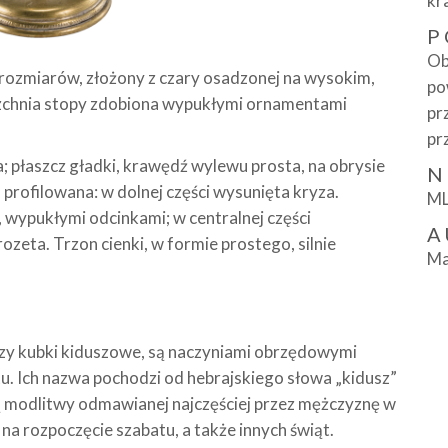
kr
P
Ob
 rozmiarów, złożony z czary osadzonej na wysokim,
po
erzchnia stopy zdobiona wypukłymi ornamentami
pr
pr
a; płaszcz gładki, krawędź wylewu prosta, na obrysie
N
 profilowana: w dolnej części wysunięta kryza.
ML
 wypukłymi odcinkami; w centralnej części
A
zeta. Trzon cienki, w formie prostego, silnie
Ma
 czy kubki kiduszowe, są naczyniami obrzędowymi
u. Ich nazwa pochodzi od hebrajskiego słowa „kidusz”
 modlitwy odmawianej najczęściej przez mężczyznę w
 na rozpoczęcie szabatu, a także innych świąt.