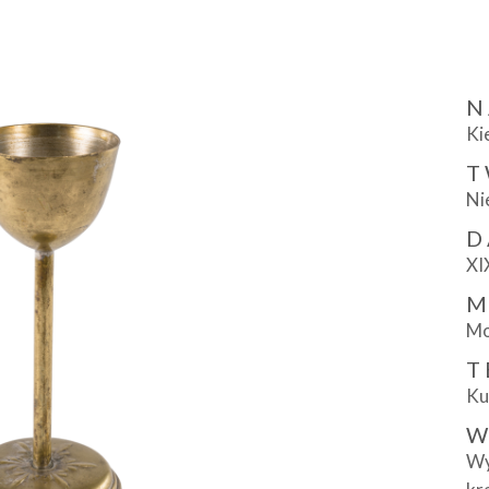
N
Ki
T
Ni
D
XI
M
Mo
T
Ku
W
Wy