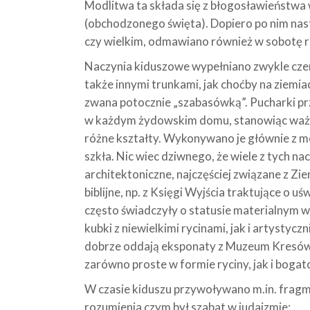
Modlitwa ta składa się z błogosławieństwa
(obchodzonego święta). Dopiero po nim nast
czy wielkim, odmawiano również w sobotę r
Naczynia kiduszowe wypełniano zwykle cze
także innymi trunkami, jak choćby na ziemia
zwana potocznie „szabasówką”. Pucharki prz
w każdym żydowskim domu, stanowiąc ważne
różne kształty. Wykonywano je głównie z meta
szkła. Nic wiec dziwnego, że wiele z tych n
architektoniczne, najczęściej związane z Z
biblijne, np. z Księgi Wyjścia traktujące o u
często świadczyły o statusie materialnym w
kubki z niewielkimi rycinami, jak i artystycz
dobrze oddają eksponaty z Muzeum Kresów 
zarówno proste w formie ryciny, jak i bogat
W czasie kiduszu przywoływano m.in. fragme
rozumienia czym był szabat w judaizmie: