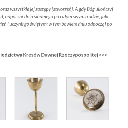
oraz wszystkie jej zastępy [stworzeń]. A gdy Bóg ukończył
ł, odpoczął dnia siódmego po całym swym trudzie, jaki
ień i uczynił go świętym; w tym bowiem dniu odpoczął po
iedzictwa Kresów Dawnej Rzeczypospolitej >>>