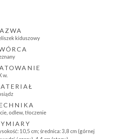
AZWA
eliszek kiduszowy
WÓRCA
eznany
ATOWANIE
X w.
ATERIAŁ
siądz
ECHNIKA
cie, odlew, tłoczenie
YMIARY
sokość: 10,5 cm; średnica: 3,8 cm (górnej