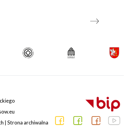
ckiego
esow.eu
ch
|
Strona archiwalna