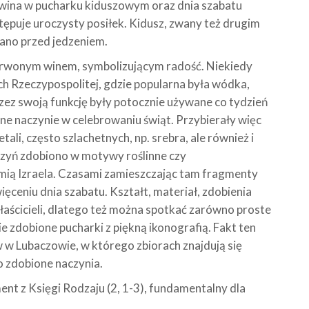
 wina w pucharku kiduszowym oraz dnia szabatu
ępuje uroczysty posiłek. Kidusz, zwany też drugim
ano przed jedzeniem.
rwonym winem, symbolizującym radość. Niekiedy
ch Rzeczypospolitej, gdzie popularna była wódka,
ez swoją funkcję były potocznie używane co tydzień
 naczynie w celebrowaniu świąt. Przybierały więc
li, często szlachetnych, np. srebra, ale również i
aczyń zdobiono w motywy roślinne czy
iemią Izraela. Czasami zamieszczając tam fragmenty
święceniu dnia szabatu. Kształt, materiał, zdobienia
łaścicieli, dlatego też można spotkać zarówno proste
nie zdobione pucharki z piękną ikonografią. Fakt ten
w Lubaczowie, w którego zbiorach znajdują się
o zdobione naczynia.
nt z Księgi Rodzaju (2, 1-3), fundamentalny dla