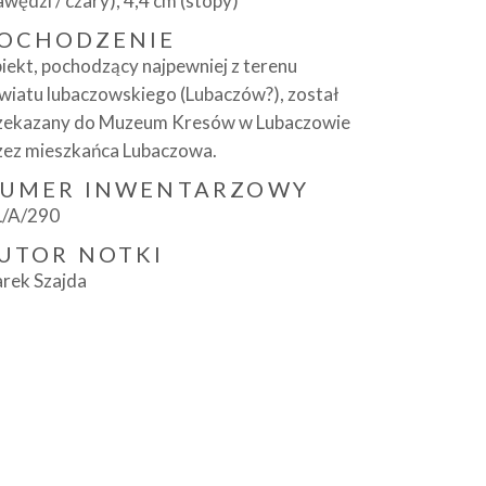
awędzi / czary), 4,4 cm (stopy)
OCHODZENIE
iekt, pochodzący najpewniej z terenu
wiatu lubaczowskiego (Lubaczów?), został
zekazany do Muzeum Kresów w Lubaczowie
zez mieszkańca Lubaczowa.
UMER INWENTARZOWY
/A/290
UTOR NOTKI
rek Szajda