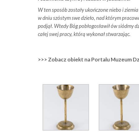
W ten sposób zostały ukończone niebo i ziemia 
w dniu szóstym swe dzieło, nad którym pracowa
podjął. Wtedy Bóg pobłogosławił ów siódmy dz
całej swej pracy, którą wykonał stwarzając.
>>> Zobacz obiekt na Portalu Muzeum Dz