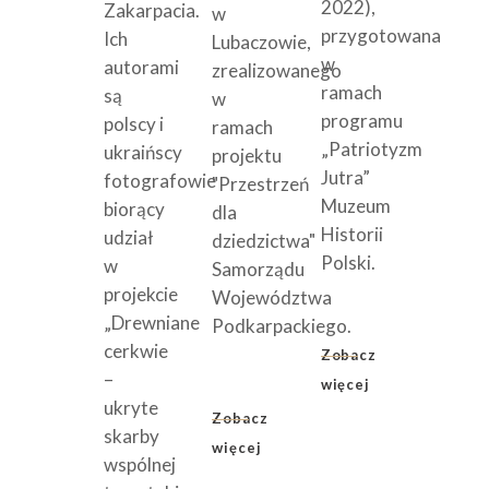
2022),
Zakarpacia.
w
przygotowana
Ich
Lubaczowie,
w
autorami
zrealizowanego
ramach
są
w
programu
polscy i
ramach
„Patriotyzm
ukraińscy
projektu
Jutra”
fotografowie
"Przestrzeń
Muzeum
biorący
dla
Historii
udział
dziedzictwa"
Polski.
w
Samorządu
projekcie
Województwa
„Drewniane
Podkarpackiego.
cerkwie
Zobacz
–
więcej
ukryte
Zobacz
skarby
więcej
wspólnej