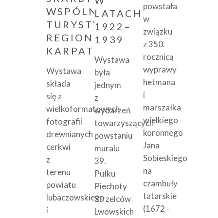
W
powstała
WSPÓLNEJ
LATACH
w
TURYSTYKI
1922–
związku
REGIONU
1939
z 350.
KARPAT
rocznicą
Wystawa
wyprawy
Wystawa
była
hetmana
składa
jednym
i
się z
z
marszałka
wielkoformatowych
wydarzeń
wielkiego
fotografii
towarzyszących
koronnego
drewnianych
powstaniu
Jana
cerkwi
muralu
Sobieskiego
z
39.
na
terenu
Pułku
czambuły
powiatu
Piechoty
tatarskie
lubaczowskiego
Strzelców
(1672–
i
Lwowskich