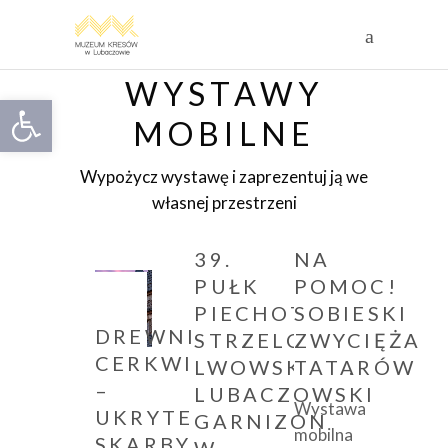
WYSTAWY
Otwórz pasek narzędzi
MOBILNE
Wypożycz wystawę i zaprezentuj ją we
własnej przestrzeni
39.
NA
PUŁK
POMOC!
PIECHOTY
SOBIESKI
DREWNIANE
STRZELCÓW
ZWYCIĘŻA
CERKWIE
LWOWSKICH.
TATARÓW
–
LUBACZOWSKI
Wystawa
UKRYTE
GARNIZON
mobilna
SKARBY