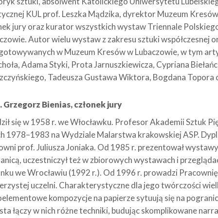
oryk sztuki, absolwent Katolickiego Uniwersytetu Lubelskieg
tycznej KUL prof. Leszka Mądzika, dyrektor Muzeum Kresó
nek jury oraz kurator wszystkich wystaw Triennale Polski
czowie. Autor wielu wystaw z zakresu sztuki współczesnej 
gotowywanych w Muzeum Kresów w Lubaczowie, w tym arty
hoła, Adama Styki, Prota Jarnuszkiewicza, Cypriana Biełańc
czyńskiego, Tadeusza Gustawa Wiktora, Bogdana Topora cz
. Grzegorz Bienias, członek jury
ził się w 1958 r. we Włocławku. Profesor Akademii Sztuk P
ch 1978–1983 na Wydziale Malarstwa krakowskiej ASP. Dyp
owni prof. Juliusza Joniaka. Od 1985 r. prezentował wystawy 
ranicą, uczestniczył też w zbiorowych wystawach i przegląd
nku we Wrocławiu (1992 r.). Od 1996 r. prowadzi Pracowni
erzystej uczelni. Charakterystyczne dla jego twórczości wi
oelementowe kompozycje na papierze sytuują się na pogranicz
sta łączy w nich różne techniki, budując skomplikowane narra