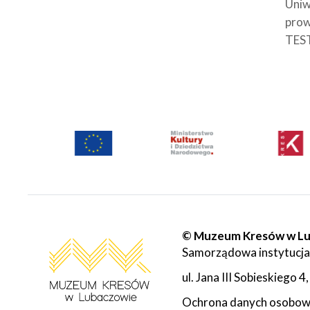
Uniw
prow
TEST
© Muzeum Kresów w L
Samorządowa instytucja
ul. Jana III Sobieskiego
Ochrona danych osobo