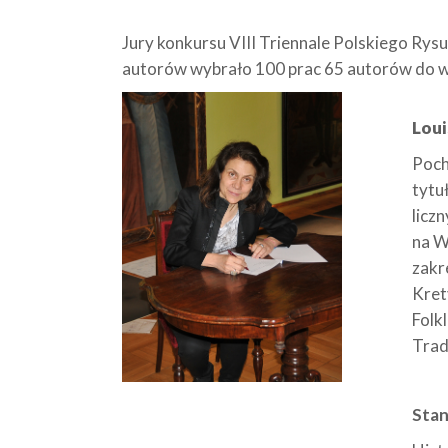
Jury konkursu VIII Triennale Polskiego Ry
autorów wybrało 100 prac 65 autorów do w
Loui
Poch
tytu
licz
na W
zakr
Kret
Folk
Trad
Stan