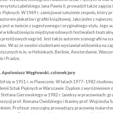
ersytetu Lubelskiego Jana Pawła II, prowadził także zajęcia
k Pięknych. W 1969 r. zainicjował założenie zespołu, który p
 autorem plakatów i grafiki książkowej. Jako jeden z najwsze
y jest w świecie z sugestywnego i oryginalnego stylu. Jego a
ał w kilkudziesięciu międzynarodowych festiwalach teatraln
u prestiżowych nagród. Jest także autorem scenografii na scena
iec. Wraz ze swoimi studentami wystawiał widowiska na zap
stycznych m.in. w Helsinkach, Berlinie, Amsterdamie, Waszy
ie i Pradze.
. Apoloniusz Węgłowski, członek jury
ził się w 1951 r. w Piasecznie. W latach 1977–1982 studio
emii Sztuk Pięknych w Warszawie. Dyplom z wyróżnieniem 
. Stefana Gierowskiego w 1982 r. (aneksy w pracowniach: graf
ozycji prof. Romana Owidzkiego i tkaniny prof. Wojciecha Sa
nkiem. Profesor zwyczajny prowadzący pracownię malarstwa