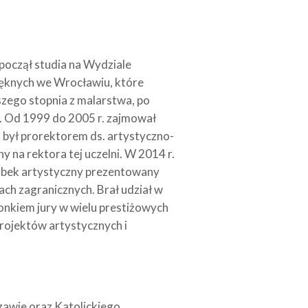
zpoczął studia na Wydziale
ięknych we Wrocławiu, które
wszego stopnia z malarstwa, po
i. Od 1999 do 2005 r. zajmował
 był prorektorem ds. artystyczno-
na rektora tej uczelni. W 2014 r.
robek artystyczny prezentowany
ch zagranicznych. Brał udział w
łonkiem jury w wielu prestiżowych
rojektów artystycznych i
zawie oraz Katolickiego