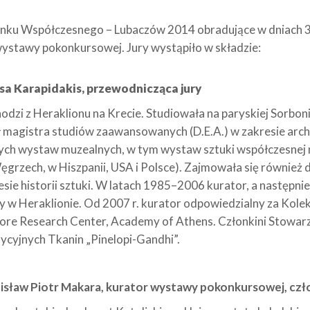
sunku Współczesnego – Lubaczów 2014 obradujące w dniach 3
ystawy pokonkursowej. Jury wystąpiło w składzie:
sa Karapidakis, przewodnicząca jury
odzi z Heraklionu na Krecie. Studiowała na paryskiej Sorboni
ł magistra studiów zaawansowanych (D.E.A.) w zakresie archeol
nych wystaw muzealnych, w tym wystaw sztuki współczesnej na
ęgrzech, w Hiszpanii, USA i Polsce). Zajmowała się również 
esie historii sztuki. W latach 1985–2006 kurator, a następ
y w Heraklionie. Od 2007 r. kurator odpowiedzialny za Kolek
lore Research Center, Academy of Athens. Członkini Stowa
ycyjnych Tkanin „Pinelopi-Gandhi”.
isław Piotr Makara, kurator wystawy pokonkursowej, czł