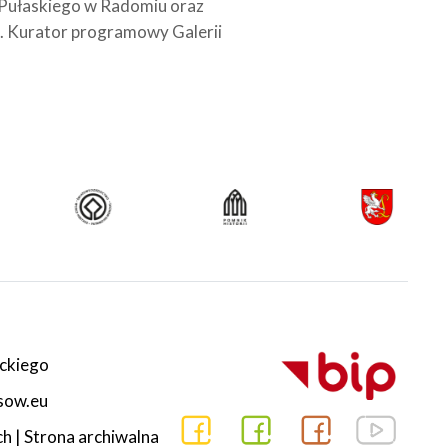
Pułaskiego w Radomiu oraz
. Kurator programowy Galerii
ckiego
esow.eu
ch
|
Strona archiwalna