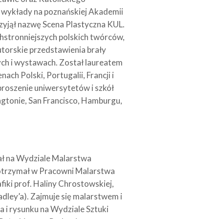
 i wykłady na poznańskiej Akademii
rzyjął nazwę Scena Plastyczna KUL.
chstronniejszych polskich twórców,
utorskie przedstawienia brały
ych i wystawach. Został laureatem
ch Polski, Portugalii, Francji i
roszenie uniwersytetów i szkół
ngtonie, San Francisco, Hamburgu,
wał na Wydziale Malarstwa
otrzymał w Pracowni Malarstwa
iki prof. Haliny Chrostowskiej,
dley’a). Zajmuje się malarstwem i
 i rysunku na Wydziale Sztuki