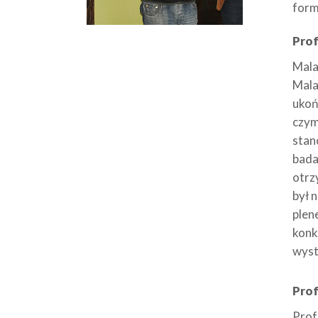
form
Prof
Mala
Mala
ukoń
czym
stan
bada
otrz
był 
plen
konk
wyst
Prof
Prof