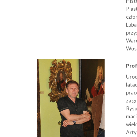
Hist
Plas
czło
Luba
przy
Warc
Wosz
Prof
Urod
lata
prac
za g
Rysu
maci
wiel
Arty