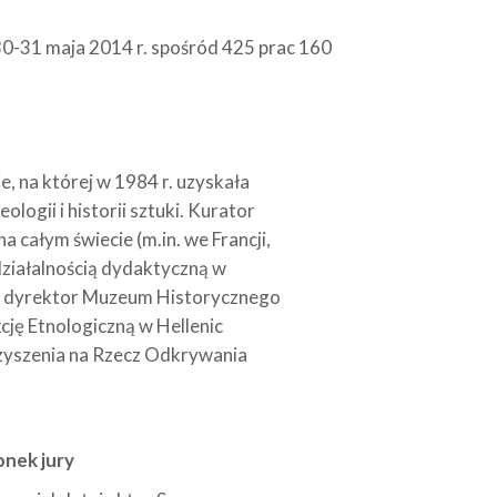
0-31 maja 2014 r. spośród 425 prac 160
e, na której w 1984 r. uzyskała
ogii i historii sztuki. Kurator
 całym świecie (m.in. we Francji,
działalnością dydaktyczną w
nie dyrektor Muzeum Historycznego
cję Etnologiczną w Hellenic
rzyszenia na Rzecz Odkrywania
onek jury