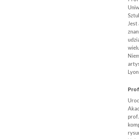
Uniw
Sztu
Jest
znan
udzi
wiel
Niem
arty
Lyon
Prof
Urod
Akad
prof
komp
rysu