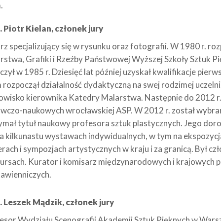
.
. Piotr Kielan, członek jury
rz specjalizujący się w rysunku oraz fotografii. W 1980 r. ro
rstwa, Grafiki i Rzeźby Państwowej Wyższej Szkoły Sztuk P
czył w 1985 r. Dziesięć lat później uzyskał kwalifikacje pier
 rozpoczął działalność dydaktyczną na swej rodzimej uczeln
owisko kierownika Katedry Malarstwa. Następnie do 2012 r.
wczo-naukowych wrocławskiej ASP. W 2012 r. został wybrany 
ymał tytuł naukowy profesora sztuk plastycznych. Jego do
na kilkunastu wystawach indywidualnych, w tym na ekspozycja
erach i sympozjach artystycznych w kraju i za granicą. Był cz
ursach. Kurator i komisarz międzynarodowych i krajowych p
awienniczych.
. Leszek Mądzik, członek jury
esor Wydziału Scenografii Akademii Sztuk Pięknych w Wars