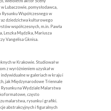
o, wieloletni aktor Sceny
w w Lubaczowie, pomysłodawca,
ego Rysunku Współczesnego w
oraz dziedzictwa kulturowego
stów współczesnych, m.in. Pawła
a, Leszka Mądzika, Mariusza
y Vangelisa Gknisa.
ięknych w Krakowie. Studiował w
lom z wyróżnieniem uzyskał w
indywidualne w galeriach w kraju i
ach, jak Międzynarodowe Triennale
ę Rysunku na Wydziale Malarstwa
elkoformatowe, często
u malarstwa, rysunku i grafiki.
cje abstrakcyjnych i figuralnych