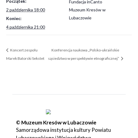
Początek:
Fundacja inCanto
2 października 18:00
Muzeum Kresów w
Lubaczowie
Koniec:
4 października 21:00
Koncert zespołu
Konferencja naukowa „Polsko-ukraińskie
Marek Batorski Sekstet
sąsiedztwo w perspektywie etnograficznej”
© Muzeum Kresów w Lubaczowie
Samorządowa instytucja kultury Powiatu
Lubaczowskiego i Województwa