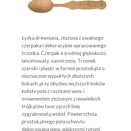
Łyżka drewniana, złożona z owalnego
czerpaka i dekoracyjnie opracowanego
trzonka. Czerpak o średniej głębokości,
lancetowaty, zaostrzony. Trzonek
szeroki i płaski, w formie prostokąta o
nieznacznie wypukłych dłuższych
bokach; przy obydwu węższych boków
koliste pola z rozetami wew. i
ornamentem złożonym z niewielkich
trójkątów tworzących linię
zygzakowatą wokół. Powierzchnia
prostokątnego pola uchwytu
dekorowana wew. większymi rytymi