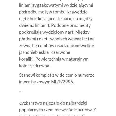
liniami zygzakowatymi wydzielającymi
pośrodku motyw rombu; krawędzie
ujęte bordiurą (proste nacięcia między
dwiema liniami). Podobne ornamenty
podkreślają wydzielony nart. Między
płatkami rozet i w polach wewnątrz i na
zewnątrz rombów osadzone niewielkie
jasnoniebieskie i czerwone
koraliki. Powierzchnia w naturalnym
kolorze drewna.
Stanowi komplet z
widelcem o numerze
inwentarzowym ML/E/2996
.
–
Łyżkarstwo należało do najbardziej
popularnych rzemiosł wśród Hucułów. Z