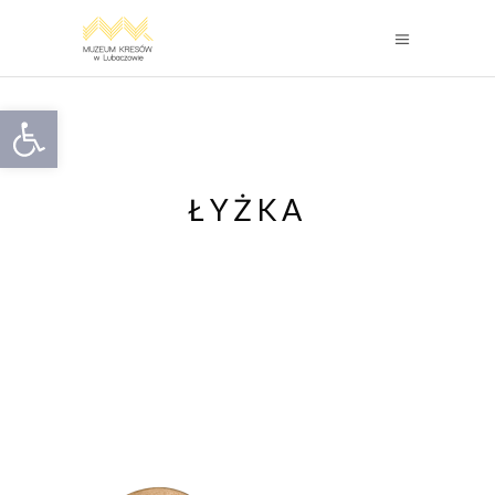
Otwórz pasek narzędzi
ŁYŻKA