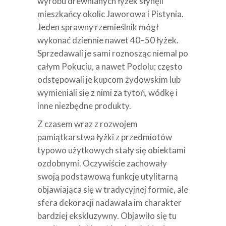
wyrobu drewnianych łyżek słynęli
mieszkańcy okolic Jaworowa i Pistynia.
Jeden sprawny rzemieślnik mógł
wykonać dziennie nawet 40–50 łyżek.
Sprzedawali je sami roznosząc niemal po
całym Pokuciu, a nawet Podolu; często
odstępowali je kupcom żydowskim lub
wymieniali się z nimi za tytoń, wódkę i
inne niezbędne produkty.
Z czasem wraz z rozwojem
pamiątkarstwa łyżki z przedmiotów
typowo użytkowych stały się obiektami
ozdobnymi. Oczywiście zachowały
swoją podstawową funkcję utylitarną
objawiająca się w tradycyjnej formie, ale
sfera dekoracji nadawała im charakter
bardziej ekskluzywny. Objawiło się tu