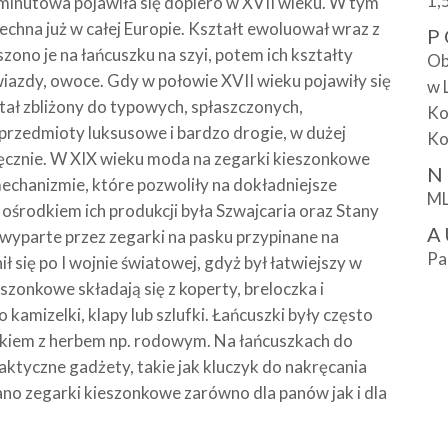
1,
minutowa pojawiła się dopiero w XVII wieku. W tym
echna już w całej Europie. Kształt ewoluował wraz z
P
ono je na łańcuszku na szyi, potem ich kształty
Ob
gwiazdy, owoce. Gdy w połowie XVII wieku pojawiły się
w 
tał zbliżony do typowych, spłaszczonych,
Ko
przedmioty luksusowe i bardzo drogie, w dużej
Ko
 ręcznie. W XIX wieku moda na zegarki kieszonkowe
N
mechanizmie, które pozwoliły na dokładniejsze
ML
środkiem ich produkcji była Szwajcaria oraz Stany
A
wyparte przez zegarki na pasku przypinane na
Pa
 się po I wojnie światowej, gdyż był łatwiejszy w
szonkowe składają się z koperty, breloczka i
 kamizelki, klapy lub szlufki. Łańcuszki były często
kiem z herbem np. rodowym. Na łańcuszkach do
aktyczne gadżety, takie jak kluczyk do nakręcania
no zegarki kieszonkowe zarówno dla panów jak i dla