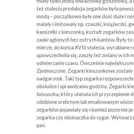
miały tylko jedną wskazówkę godzinową, a 
też stuleciu produkcja zegarków była powsz
modą – początkowo były one dość duże i nosz
malały i imitowały np. czaszki, książeczki, 
kamizelki z kieszonką, kształt zegarków zos
zaokrąglonych bez ostrych kantów. Były to 
mierze, do końca XVIII stulecia, wyrabiane
upowszechniła się, zaszły też zmiany w ich 
odmierzanie czasu. Ówcześnie największym o
Zjednoczone. Zegarki kieszonkowe zostały 
nadgarstek. Taki typ zegarka rozpowszechnił
obsłudze i sprawdzaniu godziny. Zegarki kie
łańcuszka, który ułatwia ich przyczepienie do
zdobione srebrnym lub emaliowanym wisior
zegarków pojawiały się również pozornie pr
zegarka czy obcinaczka do cygar. Wytwarza
pań.