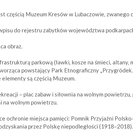
est częścią Muzeum Kresów w Lubaczowie, zwanego d
 wpisu do rejestru zabytków województwa podkarpack
ca obraz.

rastrukturą parkową (ławki, kosze na śmieci, altany, m
rząca powstający Park Etnograficzny „Przygródek. W
elementy są częścią Muzeum.

ekreacji – plac zabaw i siłownia na wolnym powietrzu,
 na wolnym powietrzu. 

ce ochronie miejsca pamięci: Pomnik Przyjaźni Polsko
dzyskania przez Polskę niepodległości (1918–2018). 