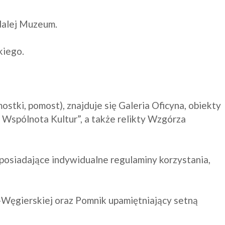
alej Muzeum.

iego.

ostki, pomost), znajduje się Galeria Oficyna, obiekty 
spólnota Kultur”, a także relikty Wzgórza 
 posiadające indywidualne regulaminy korzystania, 
-Węgierskiej oraz Pomnik upamiętniający setną 

