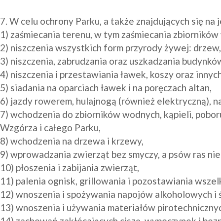
7. W celu ochrony Parku, a także znajdujących się na j
1) zaśmiecania terenu, w tym zaśmiecania zbiorników
2) niszczenia wszystkich form przyrody żywej: drzew,
3) niszczenia, zabrudzania oraz uszkadzania budynków
4) niszczenia i przestawiania ławek, koszy oraz innyc
5) siadania na oparciach ławek i na poręczach altan,

6) jazdy rowerem, hulajnogą (również elektryczną), na 
7) wchodzenia do zbiorników wodnych, kąpieli, pobor
Wzgórza i całego Parku, 

8) wchodzenia na drzewa i krzewy, 

9) wprowadzania zwierząt bez smyczy, a psów ras nie
10) płoszenia i zabijania zwierząt,

11) palenia ognisk, grillowania i pozostawiania wszel
12) wnoszenia i spożywania napojów alkoholowych i 
13) wnoszenia i używania materiałów pirotechnicznyc
14) zachowań zakłócających ciszę, wypoczynek i bez