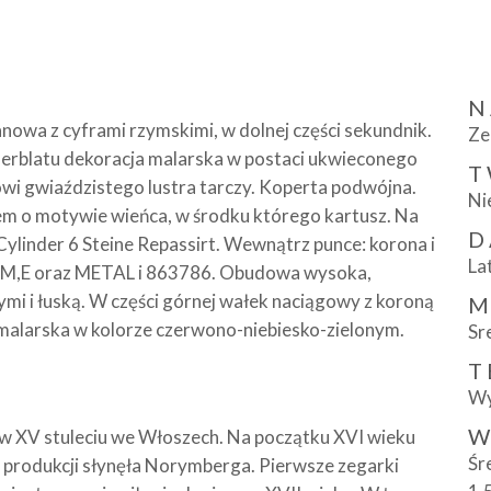
N
nowa z cyframi rzymskimi, w dolnej części sekundnik.
Ze
erblatu dekoracja malarska w postaci ukwieconego
T
i gwiaździstego lustra tarczy. Koperta podwójna.
Ni
o motywie wieńca, w środku którego kartusz. Na
D
ylinder 6 Steine Repassirt. Wewnątrz punce: korona i
La
6 AM,E oraz METAL i 863786. Obudowa wysoka,
mi i łuską. W części górnej wałek naciągowy z koroną
M
malarska w kolorze czerwono-niebiesko-zielonym.
Sr
T
Wy
W
 w XV stuleciu we Włoszech. Na początku XVI wieku
Śr
o produkcji słynęła Norymberga. Pierwsze zegarki