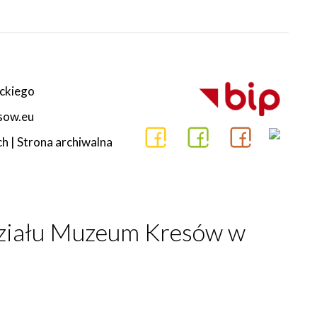
ckiego
esow.eu
ch
|
Strona archiwalna
działu Muzeum Kresów w