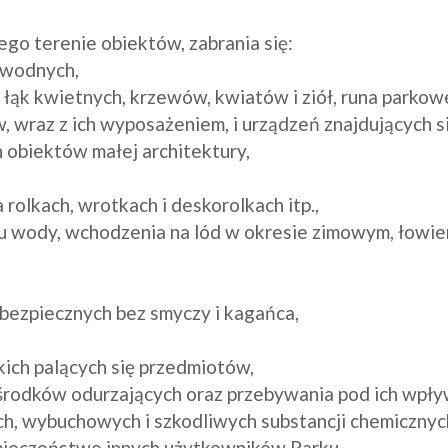
ego terenie obiektów, zabrania się:

 wodnych,

 łąk kwietnych, krzewów, kwiatów i ziół, runa parkowe
, wraz z ich wyposażeniem, i urządzeń znajdujących si
h obiektów małej architektury,

rolkach, wrotkach i deskorolkach itp.,

u wody, wchodzenia na lód w okresie zimowym, łowien
bezpiecznych bez smyczy i kagańca,

kich palących się przedmiotów,

środków odurzających oraz przebywania pod ich wpły
h, wybuchowych i szkodliwych substancji chemicznych
pieczeństwo innych użytkowników Parku,
