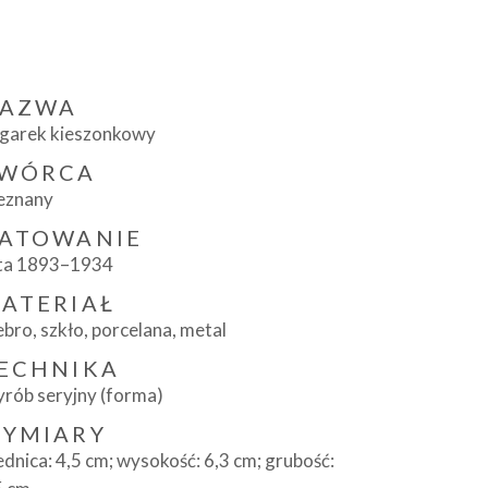
AZWA
garek kieszonkowy
WÓRCA
eznany
ATOWANIE
ta 1893–1934
ATERIAŁ
ebro, szkło, porcelana, metal
ECHNIKA
rób seryjny (forma)
YMIARY
ednica: 4,5 cm; wysokość: 6,3 cm; grubość: