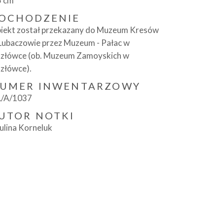
5 cm
OCHODZENIE
iekt został przekazany do Muzeum Kresów
Lubaczowie przez Muzeum - Pałac w
złówce (ob. Muzeum Zamoyskich w
złówce).
UMER INWENTARZOWY
/A/1037
UTOR NOTKI
ulina Korneluk