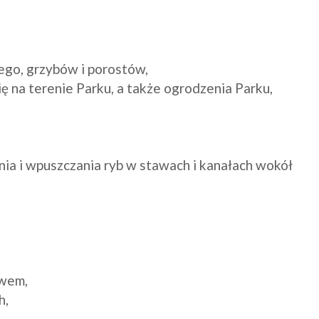
go, grzybów i porostów, 

ę na terenie Parku, a także ogrodzenia Parku,

ia i wpuszczania ryb w stawach i kanałach wokół 
wem,

,
