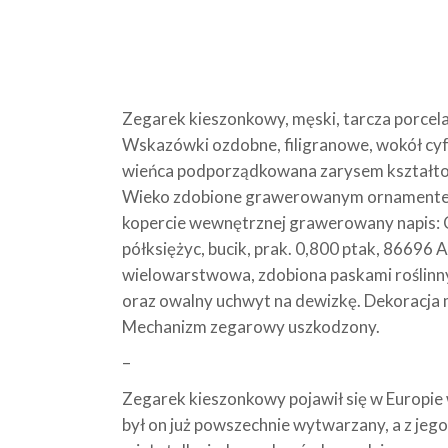
Zegarek kieszonkowy, męski, tarcza porcela
Wskazówki ozdobne, filigranowe, wokół cyf
wieńca podporządkowana zarysem kształtow
Wieko zdobione grawerowanym ornamentem 
kopercie wewnętrznej grawerowany napis: C
półksiężyc, bucik, prak. 0,800 ptak, 8669
wielowarstwowa, zdobiona paskami roślinny
oraz owalny uchwyt na dewizkę. Dekoracja 
Mechanizm zegarowy uszkodzony.
–
Zegarek kieszonkowy pojawił się w Europie
był on już powszechnie wytwarzany, a z jeg