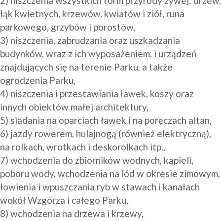
2) niszczenia wszystkich form przyrody żywej: drzew, 
łąk kwietnych, krzewów, kwiatów i ziół, runa 
parkowego, grzybów i porostów, 

3) niszczenia, zabrudzania oraz uszkadzania 
budynków, wraz z ich wyposażeniem, i urządzeń 
znajdujących się na terenie Parku, a także 
ogrodzenia Parku,

4) niszczenia i przestawiania ławek, koszy oraz 
innych obiektów małej architektury,

5) siadania na oparciach ławek i na poręczach altan,

6) jazdy rowerem, hulajnogą (również elektryczną), 
na rolkach, wrotkach i deskorolkach itp.,

7) wchodzenia do zbiorników wodnych, kąpieli, 
poboru wody, wchodzenia na lód w okresie zimowym, 
łowienia i wpuszczania ryb w stawach i kanałach 
wokół Wzgórza i całego Parku, 

8) wchodzenia na drzewa i krzewy, 
