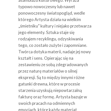
asamblażu kulturowego. Wyraża
typowo nowoczesny lub nawet
ponowoczesny światopogląd, wedle
którego Artysta działa na wielkim
„śmietniku” kultury i niejako przetwarza
jego elementy. Sztuka staje się
rodzajem recyklingu, odzyskiwania
tego, co zostało zużyte i zapomniane.
Twórca dotyka materii, nadaje jej nowy
kształt i sens. Opierając się na
zestawieniu ze sobą zdegradowanych
przez naturę materiałów o silnej
ekspresji. Są to między innymi różne
gatunki drewna, które w procesie
starzenia uzyskują niepowtarzalną
fakturę oraz formę. Artysta bazuje w
swoich pracach na odmiennych
emocjach, które każdy materiał