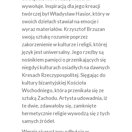
wywołuje. Inspiracją dla jego kreacji
twórczej był Władysław Hasior, który w
swoich dziełach stawiał na emocje i
wyraz materiałów. Krzysztof Brzuzan
swoją sztukę rozumie poprzez
zakorzenienie w kulturze i religii, której
język jest uniwersalny. Jego rzeźby są
nośnikiem pamięci o przenikających się
niegdyś kulturach osiadłych na dawnych
Kresach Rzeczypospolitej. Sięgając do
kultury bizantyjskiej Kościoła
Wschodniego, która przenikała się ze
sztuką Zachodu. Artysta udowadnia, iż
te dwie, zdawałoby się, zamknięte
hermetycznie religie wywodzą się z tych
samych źródeł.
Wernisaż wystawy odbył się w