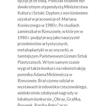
łącząc je ze sobą. Podczas studiów był
dwukrotnym stypendystą Ministerstwa
Kultury i Sztuki. Dyplom z wyróżnieniem
uzyskał w pracowni prof. Mariana
Koniecznego w 1980 r. Po studiach
zamieszkał w Rzeszowie, w którym w
1980 r. podjął pracę jako nauczyciel
przedmiotów artystycznych,
metaloplastyki oraz snycerki, w
tamtejszym Państwowym Liceum Sztuk
Plastycznych. W tym samym czasie
wygrał także konkurs na rekonstrukcję
pomnika Adama Mickiewicza w
Rzeszowie. Brał czynny udział w
wystawach środowiska rzeszowskiego,
wielokrotnie zdobywał nagrody w
lokalnym konkursie „Obraz, Grafika,
Rysunek, Rzeźba Roku” oraz