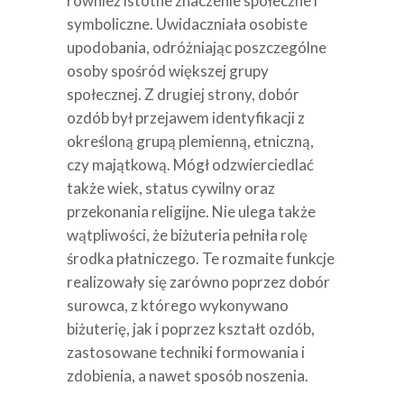
również istotne znaczenie społeczne i
symboliczne. Uwidaczniała osobiste
upodobania, odróżniając poszczególne
osoby spośród większej grupy
społecznej. Z drugiej strony, dobór
ozdób był przejawem identyfikacji z
określoną grupą plemienną, etniczną,
czy majątkową. Mógł odzwierciedlać
także wiek, status cywilny oraz
przekonania religijne. Nie ulega także
wątpliwości, że biżuteria pełniła rolę
środka płatniczego. Te rozmaite funkcje
realizowały się zarówno poprzez dobór
surowca, z którego wykonywano
biżuterię, jak i poprzez kształt ozdób,
zastosowane techniki formowania i
zdobienia, a nawet sposób noszenia.