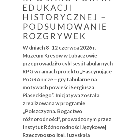
EDUKACJI
HISTORYCZNEJ –
PODSUMOWANIE
ROZGRYWEK
W dniach 8–12 czerwca 2026 r.
Muzeum Kresów w Lubaczowie
przeprowadziło cykl sesji fabularnych
RPG w ramach projektu „Fascynujące
PoGRAnicze – gry fabularne na
motywach powieści Sergiusza
Piaseckiego”. Inicjatywa została
zrealizowana w programie
„Polszczyzna. Bogactwo
różnorodności”, prowadzonym przez
Instytut Różnorodności Językowej
Rzeczypospolitej, i uzyskała