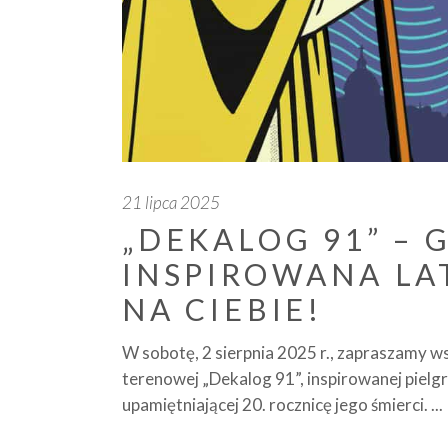
21 lipca 2025
„DEKALOG 91” – 
INSPIROWANA LA
NA CIEBIE!
W sobotę, 2 sierpnia 2025 r., zapraszamy ws
terenowej „Dekalog 91”, inspirowanej pielg
upamiętniającej 20. rocznicę jego śmierci.