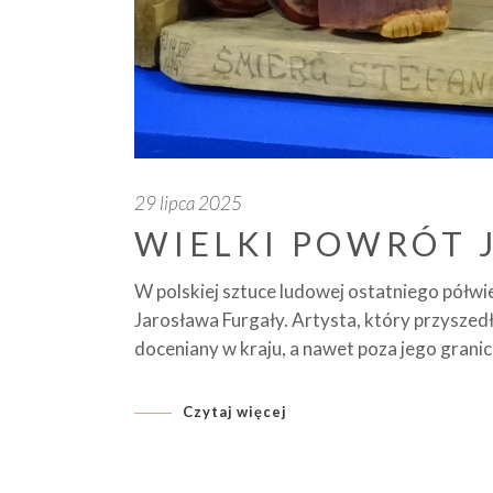
29 lipca 2025
WIELKI POWRÓT 
W polskiej sztuce ludowej ostatniego półw
Jarosława Furgały. Artysta, który przyszedł
doceniany w kraju, a nawet poza jego granic
Czytaj więcej