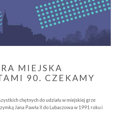
GRA MIEJSKA
TAMI 90. CZEKAMY
zystkich chętnych do udziału w miejskiej grze
rzymką Jana Pawła II do Lubaczowa w 1991 roku i