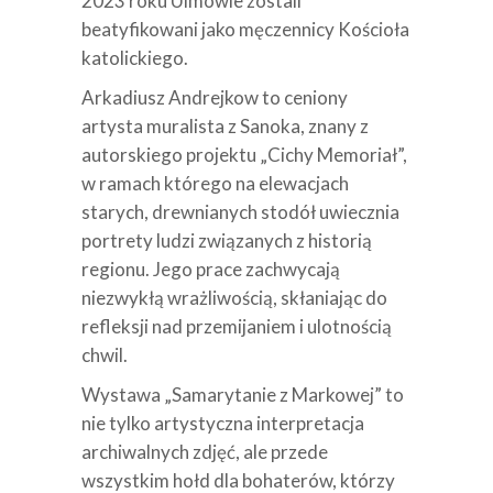
2023 roku Ulmowie zostali
beatyfikowani jako męczennicy Kościoła
katolickiego.
Arkadiusz Andrejkow to ceniony
artysta muralista z Sanoka, znany z
autorskiego projektu „Cichy Memoriał”,
w ramach którego na elewacjach
starych, drewnianych stodół uwiecznia
portrety ludzi związanych z historią
regionu. Jego prace zachwycają
niezwykłą wrażliwością, skłaniając do
refleksji nad przemijaniem i ulotnością
chwil.
Wystawa „Samarytanie z Markowej” to
nie tylko artystyczna interpretacja
archiwalnych zdjęć, ale przede
wszystkim hołd dla bohaterów, którzy