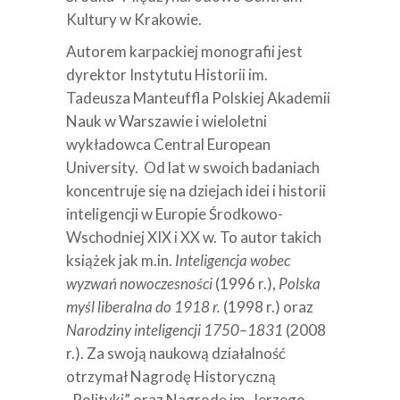
Kultury w Krakowie.
Autorem karpackiej monografii jest
dyrektor Instytutu Historii im.
Tadeusza Manteuffla Polskiej Akademii
Nauk w Warszawie i wieloletni
wykładowca Central European
University. Od lat w swoich badaniach
koncentruje się na dziejach idei i historii
inteligencji w Europie Środkowo-
Wschodniej XIX i XX w. To autor takich
książek jak m.in.
Inteligencja wobec
wyzwań nowoczesności
(1996 r.),
Polska
myśl liberalna do 1918 r.
(1998 r.) oraz
Narodziny inteligencji 1750–1831
(2008
r.). Za swoją naukową działalność
otrzymał Nagrodę Historyczną
„Polityki” oraz Nagrodę im. Jerzego