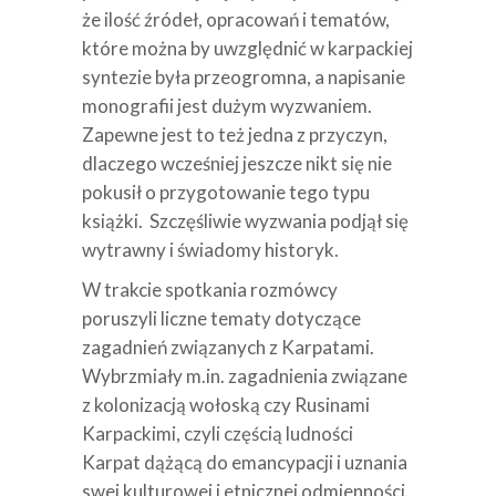
że ilość źródeł, opracowań i tematów,
które można by uwzględnić w karpackiej
syntezie była przeogromna, a napisanie
monografii jest dużym wyzwaniem.
Zapewne jest to też jedna z przyczyn,
dlaczego wcześniej jeszcze nikt się nie
pokusił o przygotowanie tego typu
książki. Szczęśliwie wyzwania podjął się
wytrawny i świadomy historyk.
W trakcie spotkania rozmówcy
poruszyli liczne tematy dotyczące
zagadnień związanych z Karpatami.
Wybrzmiały m.in. zagadnienia związane
z kolonizacją wołoską czy Rusinami
Karpackimi, czyli częścią ludności
Karpat dążącą do emancypacji i uznania
swej kulturowej i etnicznej odmienności.