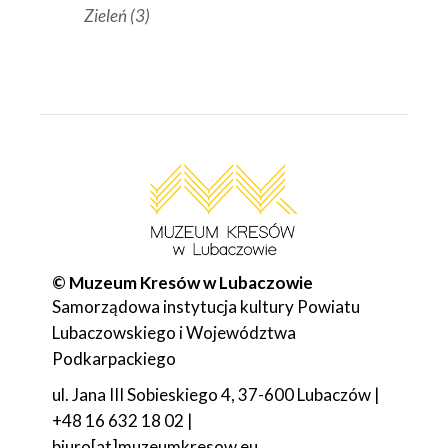
Zieleń
(3)
© Muzeum Kresów w Lubaczowie
Samorządowa instytucja kultury Powiatu
Lubaczowskiego i Województwa
Podkarpackiego
ul. Jana III Sobieskiego 4, 37-600 Lubaczów |
+48 16 632 18 02 |
biuro[at]muzeumkresow.eu