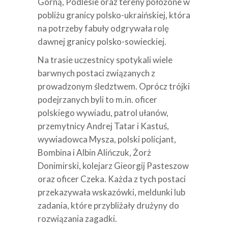
Górną, Podlesie oraz tereny położone w
pobliżu granicy polsko-ukraińskiej, która
na potrzeby fabuły odgrywała rolę
dawnej granicy polsko-sowieckiej.
Na trasie uczestnicy spotykali wiele
barwnych postaci związanych z
prowadzonym śledztwem. Oprócz trójki
podejrzanych byli to m.in. oficer
polskiego wywiadu, patrol ułanów,
przemytnicy Andrej Tatar i Kastuś,
wywiadowca Mysza, polski policjant,
Bombina i Albin Alińczuk, Żorż
Donimirski, kolejarz Gieorgij Pasteszow
oraz oficer Czeka. Każda z tych postaci
przekazywała wskazówki, meldunki lub
zadania, które przybliżały drużyny do
rozwiązania zagadki.