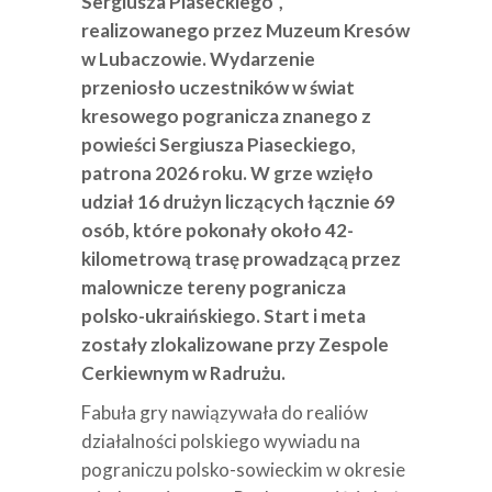
Sergiusza Piaseckiego”,
realizowanego przez Muzeum Kresów
w Lubaczowie. Wydarzenie
przeniosło uczestników w świat
kresowego pogranicza znanego z
powieści Sergiusza Piaseckiego,
patrona 2026 roku. W grze wzięło
udział 16 drużyn liczących łącznie 69
osób, które pokonały około 42-
kilometrową trasę prowadzącą przez
malownicze tereny pogranicza
polsko-ukraińskiego. Start i meta
zostały zlokalizowane przy Zespole
Cerkiewnym w Radrużu.
Fabuła gry nawiązywała do realiów
działalności polskiego wywiadu na
pograniczu polsko-sowieckim w okresie