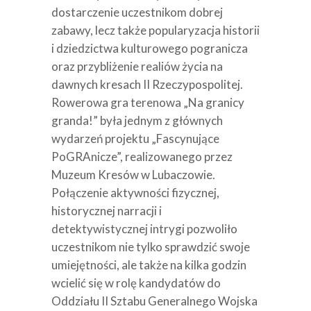
dostarczenie uczestnikom dobrej
zabawy, lecz także popularyzacja historii
i dziedzictwa kulturowego pogranicza
oraz przybliżenie realiów życia na
dawnych kresach II Rzeczypospolitej.
Rowerowa gra terenowa „Na granicy
granda!” była jednym z głównych
wydarzeń projektu „Fascynujące
PoGRAnicze”, realizowanego przez
Muzeum Kresów w Lubaczowie.
Połączenie aktywności fizycznej,
historycznej narracji i
detektywistycznej intrygi pozwoliło
uczestnikom nie tylko sprawdzić swoje
umiejętności, ale także na kilka godzin
wcielić się w rolę kandydatów do
Oddziału II Sztabu Generalnego Wojska