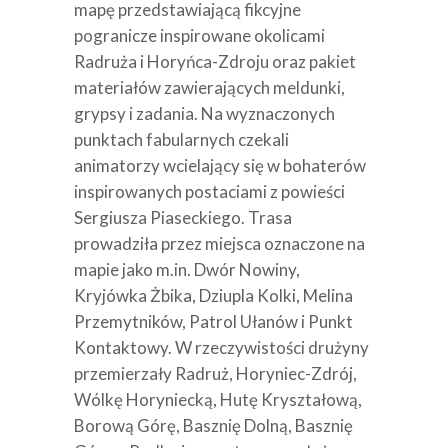
mapę przedstawiającą fikcyjne
pogranicze inspirowane okolicami
Radruża i Horyńca-Zdroju oraz pakiet
materiałów zawierających meldunki,
grypsy i zadania. Na wyznaczonych
punktach fabularnych czekali
animatorzy wcielający się w bohaterów
inspirowanych postaciami z powieści
Sergiusza Piaseckiego. Trasa
prowadziła przez miejsca oznaczone na
mapie jako m.in. Dwór Nowiny,
Kryjówka Żbika, Dziupla Kolki, Melina
Przemytników, Patrol Ułanów i Punkt
Kontaktowy. W rzeczywistości drużyny
przemierzały Radruż, Horyniec-Zdrój,
Wólkę Horyniecką, Hutę Kryształową,
Borową Górę, Basznię Dolną, Basznię