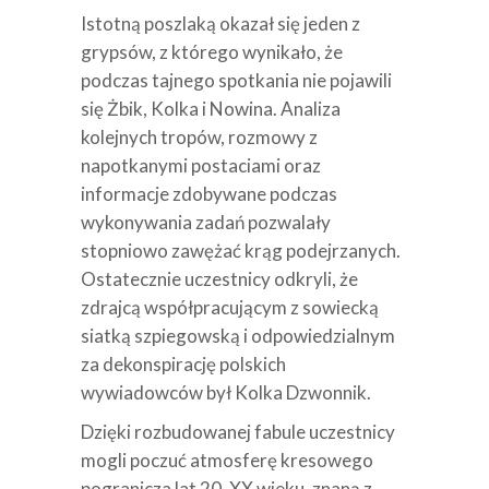
Istotną poszlaką okazał się jeden z
grypsów, z którego wynikało, że
podczas tajnego spotkania nie pojawili
się Żbik, Kolka i Nowina. Analiza
kolejnych tropów, rozmowy z
napotkanymi postaciami oraz
informacje zdobywane podczas
wykonywania zadań pozwalały
stopniowo zawężać krąg podejrzanych.
Ostatecznie uczestnicy odkryli, że
zdrajcą współpracującym z sowiecką
siatką szpiegowską i odpowiedzialnym
za dekonspirację polskich
wywiadowców był Kolka Dzwonnik.
Dzięki rozbudowanej fabule uczestnicy
mogli poczuć atmosferę kresowego
pogranicza lat 20. XX wieku, znaną z