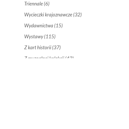
Triennale
(6)
Wycieczki krajoznawcze
(32)
Wydawnictwa
(15)
Wystawy
(115)
Z kart historii
(37)
Z muzealnej kolekcji
(43)
Zieleń
(3)