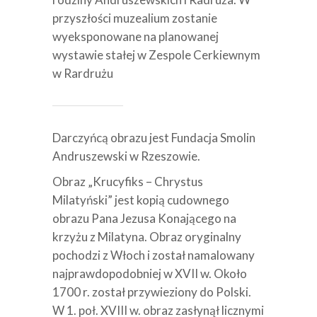
przyszłości muzealium zostanie
wyeksponowane na planowanej
wystawie stałej w Zespole Cerkiewnym
w Rardrużu
Darczyńcą obrazu jest Fundacja Smolin
Andruszewski w Rzeszowie.
Obraz „Krucyfiks – Chrystus
Milatyński” jest kopią cudownego
obrazu Pana Jezusa Konającego na
krzyżu z Milatyna. Obraz oryginalny
pochodzi z Włoch i został namalowany
najprawdopodobniej w XVII w. Około
1700 r. został przywieziony do Polski.
W 1. poł. XVIII w. obraz zasłynął licznymi