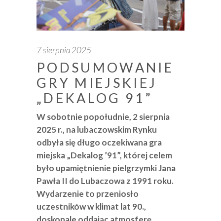
7 sierpnia 2025
PODSUMOWANIE
GRY MIEJSKIEJ
„DEKALOG 91”
W sobotnie popołudnie, 2 sierpnia
2025 r., na lubaczowskim Rynku
odbyła się długo oczekiwana gra
miejska „Dekalog ’91”, której celem
było upamiętnienie pielgrzymki Jana
Pawła II do Lubaczowa z 1991 roku.
Wydarzenie to przeniosło
uczestników w klimat lat 90.,
doskonale oddając atmosferę