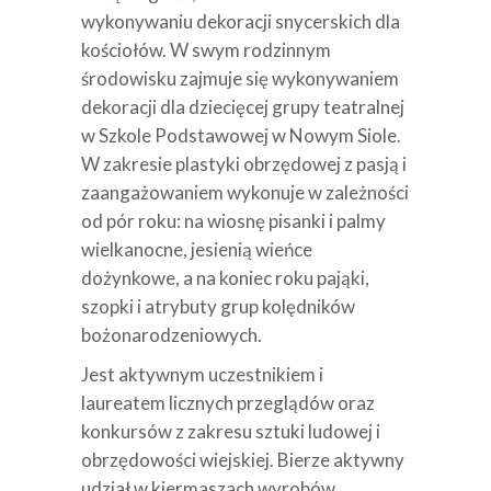
wykonywaniu dekoracji snycerskich dla
kościołów. W swym rodzinnym
środowisku zajmuje się wykonywaniem
dekoracji dla dziecięcej grupy teatralnej
w Szkole Podstawowej w Nowym Siole.
W zakresie plastyki obrzędowej z pasją i
zaangażowaniem wykonuje w zależności
od pór roku: na wiosnę pisanki i palmy
wielkanocne, jesienią wieńce
dożynkowe, a na koniec roku pająki,
szopki i atrybuty grup kolędników
bożonarodzeniowych.
Jest aktywnym uczestnikiem i
laureatem licznych przeglądów oraz
konkursów z zakresu sztuki ludowej i
obrzędowości wiejskiej. Bierze aktywny
udział w kiermaszach wyrobów