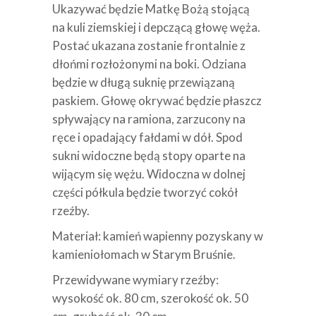
Ukazywać będzie Matkę Bożą stojącą
na kuli ziemskiej i depczącą głowę węża.
Postać ukazana zostanie frontalnie z
dłońmi rozłożonymi na boki. Odziana
będzie w długą suknię przewiązaną
paskiem. Głowę okrywać będzie płaszcz
spływający na ramiona, zarzucony na
ręce i opadający fałdami w dół. Spod
sukni widoczne będą stopy oparte na
wijącym się wężu. Widoczna w dolnej
części półkula będzie tworzyć cokół
rzeźby.
Materiał: kamień wapienny pozyskany w
kamieniołomach w Starym Bruśnie.
Przewidywane wymiary rzeźby:
wysokość ok. 80 cm, szerokość ok. 50