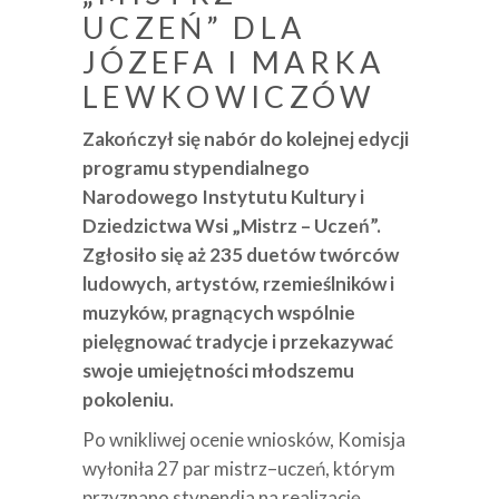
UCZEŃ” DLA
JÓZEFA I MARKA
LEWKOWICZÓW
Zakończył się nabór do kolejnej edycji
programu stypendialnego
Narodowego Instytutu Kultury i
Dziedzictwa Wsi „Mistrz – Uczeń”.
Zgłosiło się aż 235 duetów twórców
ludowych, artystów, rzemieślników i
muzyków, pragnących wspólnie
pielęgnować tradycje i przekazywać
swoje umiejętności młodszemu
pokoleniu.
Po wnikliwej ocenie wniosków, Komisja
wyłoniła 27 par mistrz–uczeń, którym
przyznano stypendia na realizację