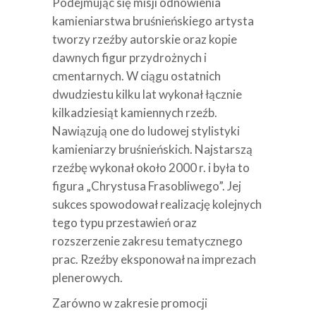
Podejmując się misji odnowienia
kamieniarstwa bruśnieńskiego artysta
tworzy rzeźby autorskie oraz kopie
dawnych figur przydrożnych i
cmentarnych. W ciągu ostatnich
dwudziestu kilku lat wykonał łącznie
kilkadziesiąt kamiennych rzeźb.
Nawiązują one do ludowej stylistyki
kamieniarzy bruśnieńskich. Najstarszą
rzeźbę wykonał około 2000 r. i była to
figura „Chrystusa Frasobliwego”. Jej
sukces spowodował realizację kolejnych
tego typu przestawień oraz
rozszerzenie zakresu tematycznego
prac. Rzeźby eksponował na imprezach
plenerowych.
Zarówno w zakresie promocji