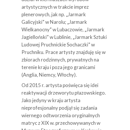
artystycznych w trakcie imprez
plenerowych, jak np. „Jarmark
Galicyjski” w Narolu; „Jarmark
Wielkanocny” w Lubaczowie, „Jarmark
Jagielloński” w Lublinie, „Jarmark Sztuki
Ludowej Pruchnickie Sochaczki” w
Pruchniku. Prace artysty znajduję się w
zbiorach rodzinnych, prywatnych na
terenie kraju i poza jego granicami
(Anglia, Niemcy, Włochy).
Od 2015 r. artysta poświęca się idei
reaktywacji drzeworytu płazowskiego.
Jako jedyny w kraju artysta
nieprofesjonalny podjął się zadania
wiernego odtworzenia oryginalnych
matryc z XIX w. przechowywanych w