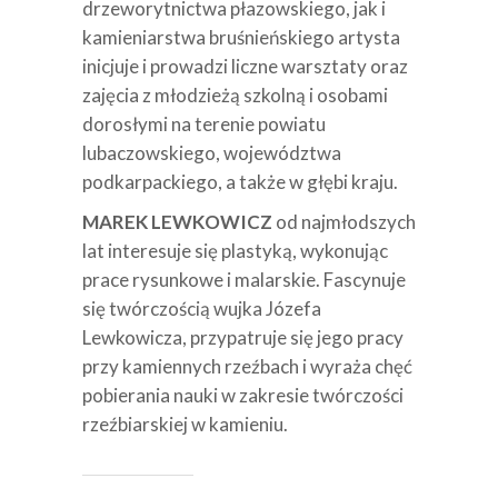
drzeworytnictwa płazowskiego, jak i
kamieniarstwa bruśnieńskiego artysta
inicjuje i prowadzi liczne warsztaty oraz
zajęcia z młodzieżą szkolną i osobami
dorosłymi na terenie powiatu
lubaczowskiego, województwa
podkarpackiego, a także w głębi kraju.
MAREK LEWKOWICZ
od najmłodszych
lat interesuje się plastyką, wykonując
prace rysunkowe i malarskie. Fascynuje
się twórczością wujka Józefa
Lewkowicza, przypatruje się jego pracy
przy kamiennych rzeźbach i wyraża chęć
pobierania nauki w zakresie twórczości
rzeźbiarskiej w kamieniu.