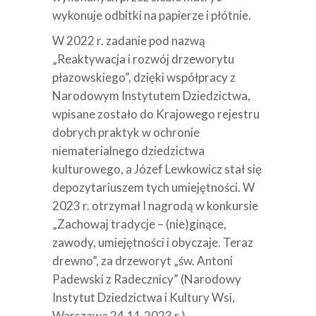
wykonuje odbitki na papierze i płótnie.
W 2022 r. zadanie pod nazwą
„Reaktywacja i rozwój drzeworytu
płazowskiego”, dzięki współpracy z
Narodowym Instytutem Dziedzictwa,
wpisane zostało do Krajowego rejestru
dobrych praktyk w ochronie
niematerialnego dziedzictwa
kulturowego, a Józef Lewkowicz stał się
depozytariuszem tych umiejętności. W
2023 r. otrzymał I nagrodą w konkursie
„Zachowaj tradycje – (nie)ginące,
zawody, umiejętności i obyczaje. Teraz
drewno”, za drzeworyt „św. Antoni
Padewski z Radecznicy” (Narodowy
Instytut Dziedzictwa i Kultury Wsi,
Warszawa 24.11.2023 r.).