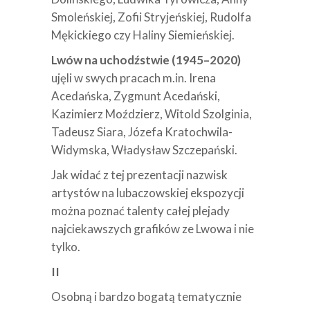
Smoleńskiej, Zofii Stryjeńskiej, Rudolfa
Mękickiego czy Haliny Siemieńskiej.
Lwów na uchodźstwie (1945–2020)
ujęli w swych pracach m.in. Irena
Acedańska, Zygmunt Acedański,
Kazimierz Moździerz, Witold Szolginia,
Tadeusz Siara, Józefa Kratochwila-
Widymska, Władysław Szczepański.
Jak widać z tej prezentacji nazwisk
artystów na lubaczowskiej ekspozycji
można poznać talenty całej plejady
najciekawszych grafików ze Lwowa i nie
tylko.
II
Osobną i bardzo bogatą tematycznie