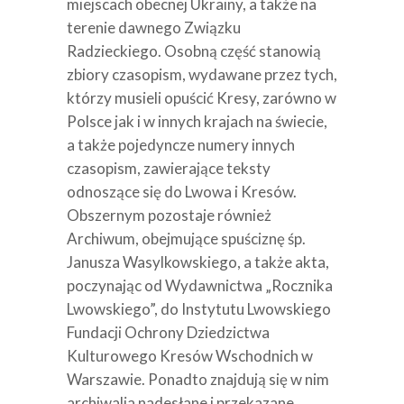
miejscach obecnej Ukrainy, a także na
terenie dawnego Związku
Radzieckiego. Osobną część stanowią
zbiory czasopism, wydawane przez tych,
którzy musieli opuścić Kresy, zarówno w
Polsce jak i w innych krajach na świecie,
a także pojedyncze numery innych
czasopism, zawierające teksty
odnoszące się do Lwowa i Kresów.
Obszernym pozostaje również
Archiwum, obejmujące spuściznę śp.
Janusza Wasylkowskiego, a także akta,
poczynając od Wydawnictwa „Rocznika
Lwowskiego”, do Instytutu Lwowskiego
Fundacji Ochrony Dziedzictwa
Kulturowego Kresów Wschodnich w
Warszawie. Ponadto znajdują się w nim
archiwalia nadesłane i przekazane