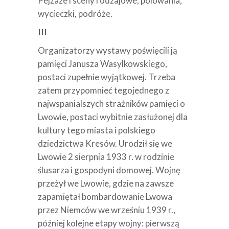
Pejzaże i sceny rodzajowe, polowania,
wycieczki, podróże.
III
Organizatorzy wystawy poświęcili ją
pamięci Janusza Wasylkowskiego,
postaci zupełnie wyjątkowej. Trzeba
zatem przypomnieć tegojednego z
najwspanialszych strażników pamięci o
Lwowie, postaci wybitnie zasłużonej dla
kultury tego miasta i polskiego
dziedzictwa Kresów. Urodził się we
Lwowie 2 sierpnia 1933 r. w rodzinie
ślusarza i gospodyni domowej. Wojnę
przeżył we Lwowie, gdzie na zawsze
zapamiętał bombardowanie Lwowa
przez Niemców we wrześniu 1939 r.,
później kolejne etapy wojny: pierwszą