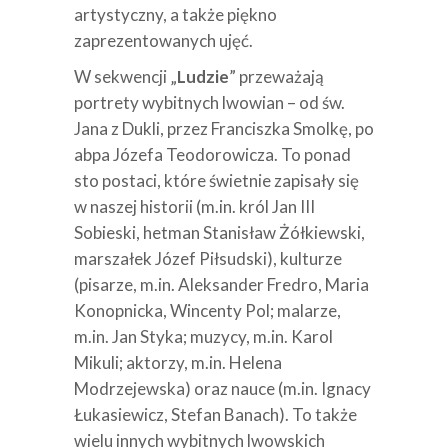
artystyczny, a także piękno
zaprezentowanych ujęć.
W sekwencji „
Ludzie
” przeważają
portrety wybitnych lwowian – od św.
Jana z Dukli, przez Franciszka Smolkę, po
abpa Józefa Teodorowicza. To ponad
sto postaci, które świetnie zapisały się
w naszej historii (m.in. król Jan III
Sobieski, hetman Stanisław Żółkiewski,
marszałek Józef Piłsudski), kulturze
(pisarze, m.in. Aleksander Fredro, Maria
Konopnicka, Wincenty Pol; malarze,
m.in. Jan Styka; muzycy, m.in. Karol
Mikuli; aktorzy, m.in. Helena
Modrzejewska) oraz nauce (m.in. Ignacy
Łukasiewicz, Stefan Banach). To także
wielu innych wybitnych lwowskich