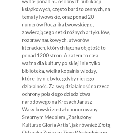
wydał ponad 50 osobnych publikacji
książkowych, często bardzo cennych, na
tematy lwowskie, oraz ponad 20
numerów Rocznika Lwowskiego,
zawierającego setki różnych artykułów,
rozpraw naukowych, utworów
literackich, których łączna objętość to
ponad 1200 stron. A zatem to cała
ważna dla kultury polskiej i nie tylko
biblioteka, wielka kopalnia wiedzy,
której by nie było, gdyby nie jego
działalność. Za swą działalność na rzecz
ochrony polskiego dziedzictwa
narodowego na Kresach Janusz
Wasylkowski został uhonorowany
Srebrnym Medalem „Zasłużony
Kulturze Gloria Artis”, jak również Złotą
Odznaką Związku Ziem Wschodnich w