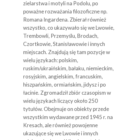
zielarstwa i motyli na Podolu, po
poważne rozważania filozoficzne np.
Romana Ingardena. Zbierał również
wszystko, co ukazywało się we Lwowie,
Trembowli, Przemyślu, Brodach,
Czortkowie, Stanisławowie i innych
miejscach. Znajdują się tam pozycje w
wielu językach: polskim,
ruskim/ukraińskim, bałaku, niemieckim,
rosyjskim, angielskim, francuskim,
hiszpańskim, ormiańskim, jidysz i po
łacinie. Zgromadził zbiór czasopism w
wielu językach liczący około 250
tytułów. Obejmuje on obiekty przede
wszystkim wydawane przed 1945 r. na
Kresach, ale również powojenne
ukazujące się we Lwowie i innych