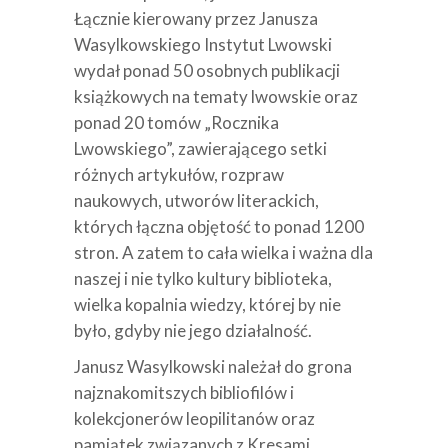
Łącznie kierowany przez Janusza
Wasylkowskiego Instytut Lwowski
wydał ponad 50 osobnych publikacji
książkowych na tematy lwowskie oraz
ponad 20 tomów „Rocznika
Lwowskiego”, zawierającego setki
różnych artykułów, rozpraw
naukowych, utworów literackich,
których łączna objętość to ponad 1200
stron. A zatem to cała wielka i ważna dla
naszej i nie tylko kultury biblioteka,
wielka kopalnia wiedzy, której by nie
było, gdyby nie jego działalność.
Janusz Wasylkowski należał do grona
najznakomitszych bibliofilów i
kolekcjonerów leopilitanów oraz
pamiątek związanych z Kresami