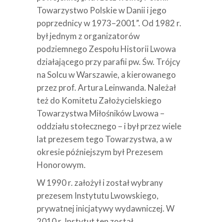
Towarzystwo Polskie w Danii i jego
poprzednicy w 1973–2001”. Od 1982 r.
był jednym z organizatorów
podziemnego Zespołu Historii Lwowa
działającego przy parafii pw. Św. Trójcy
na Solcu w Warszawie, a kierowanego
przez prof. Artura Leinwanda. Należał
też do Komitetu Założycielskiego
Towarzystwa Miłośników Lwowa –
oddziału stołecznego – i był przez wiele
lat prezesem tego Towarzystwa, a w
okresie późniejszym był Prezesem
Honorowym.
W 1990 r. założył i został wybrany
prezesem Instytutu Lwowskiego,
prywatnej inicjatywy wydawniczej. W
2010 r. Instytut ten został