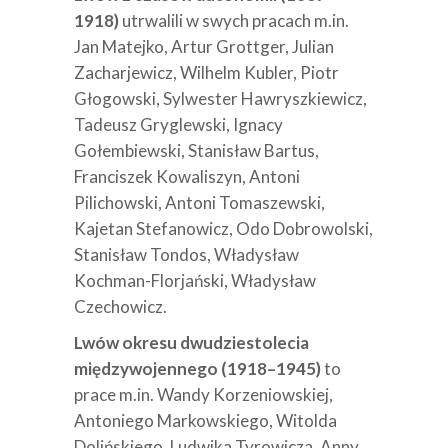
1918)
utrwalili w swych pracach m.in.
Jan Matejko, Artur Grottger, Julian
Zacharjewicz, Wilhelm Kubler, Piotr
Głogowski, Sylwester Hawryszkiewicz,
Tadeusz Gryglewski, Ignacy
Gołembiewski, Stanisław Bartus,
Franciszek Kowaliszyn, Antoni
Pilichowski, Antoni Tomaszewski,
Kajetan Stefanowicz, Odo Dobrowolski,
Stanisław Tondos, Władysław
Kochman-Florjański, Władysław
Czechowicz.
Lwów okresu dwudziestolecia
międzywojennego (1918–1945)
to
prace m.in. Wandy Korzeniowskiej,
Antoniego Markowskiego, Witolda
Dolińskiego, Ludwika Tyrowicza, Anny