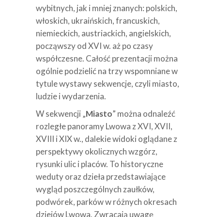
wybitnych, jak i mniej znanych: polskich,
włoskich, ukraińskich, francuskich,
niemieckich, austriackich, angielskich,
począwszy od XVI w. aż po czasy
współczesne. Całość prezentacji można
ogólnie podzielić na trzy wspomniane w
tytule wystawy sekwencje, czyli miasto,
ludzie i wydarzenia.
W sekwencji „
Miasto
” można odnaleźć
rozległe panoramy Lwowa z XVI, XVII,
XVIII i XIX w., dalekie widoki oglądane z
perspektywy okolicznych wzgórz,
rysunki ulic i placów. To historyczne
weduty oraz dzieła przedstawiające
wygląd poszczególnych zaułków,
podwórek, parków w różnych okresach
dziejów Lwowa. Zwracają uwagę