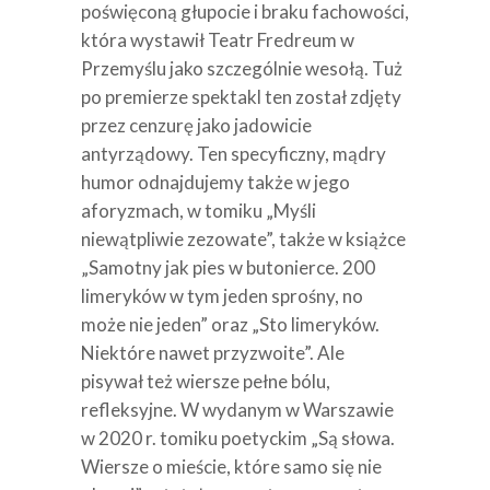
poświęconą głupocie i braku fachowości,
która wystawił Teatr Fredreum w
Przemyślu jako szczególnie wesołą. Tuż
po premierze spektakl ten został zdjęty
przez cenzurę jako jadowicie
antyrządowy. Ten specyficzny, mądry
humor odnajdujemy także w jego
aforyzmach, w tomiku „Myśli
niewątpliwie zezowate”, także w książce
„Samotny jak pies w butonierce. 200
limeryków w tym jeden sprośny, no
może nie jeden” oraz „Sto limeryków.
Niektóre nawet przyzwoite”. Ale
pisywał też wiersze pełne bólu,
refleksyjne. W wydanym w Warszawie
w 2020 r. tomiku poetyckim „Są słowa.
Wiersze o mieście, które samo się nie