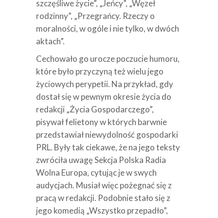
szczęśliwe życie”, „Jeńcy”, „Węzeł
rodzinny”, „Przegrańcy. Rzeczy o
moralności, w ogóle i nie tylko, w dwóch
aktach”.
Cechowało go urocze poczucie humoru,
które było przyczyną też wielu jego
życiowych perypetii. Na przykład, gdy
dostał się w pewnym okresie życia do
redakcji „Życia Gospodarczego”,
pisywał felietony w których barwnie
przedstawiał niewydolność gospodarki
PRL. Były tak ciekawe, że na jego teksty
zwróciła uwagę Sekcja Polska Radia
Wolna Europa, cytując je w swych
audycjach. Musiał więc pożegnać się z
pracą w redakcji. Podobnie stało się z
jego komedią „Wszystko przepadło”,