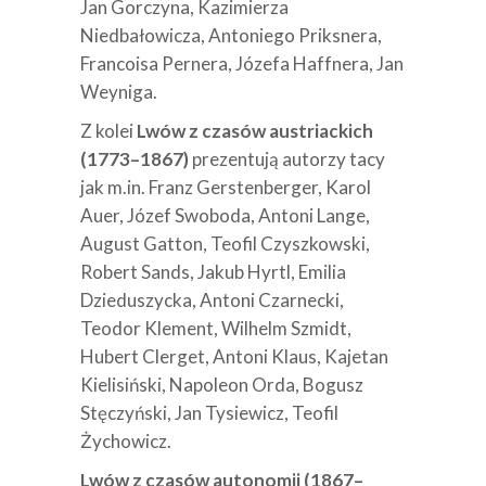
Jan Gorczyna, Kazimierza
Niedbałowicza, Antoniego Priksnera,
Francoisa Pernera, Józefa Haffnera, Jan
Weyniga.
Z kolei
Lwów z czasów austriackich
(1773–1867)
prezentują autorzy tacy
jak m.in. Franz Gerstenberger, Karol
Auer, Józef Swoboda, Antoni Lange,
August Gatton, Teofil Czyszkowski,
Robert Sands, Jakub Hyrtl, Emilia
Dzieduszycka, Antoni Czarnecki,
Teodor Klement, Wilhelm Szmidt,
Hubert Clerget, Antoni Klaus, Kajetan
Kielisiński, Napoleon Orda, Bogusz
Stęczyński, Jan Tysiewicz, Teofil
Żychowicz.
Lwów z czasów autonomii (1867–