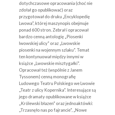
dotychczasowe opracowania (choć nie
zdołał go opublikować) oraz
przygotował do druku „Encyklopedię
Lwowa”, której maszynopis obejmuje
ponad 600 stron. Zebrał i opracował
bardzo cenną antologię „Piosenki
lwowskiej ulicy” oraz „Lwowskie
piosenki na wojennym szlaku”. Temat
ten kontynuował między innymi w
książce „Lwowskie misztygałki”.
Opracował też (wspólnie z Janem
Tyssonem) cenną monografię
Ludowego Teatru Polskiego we Lwowie
„Teatr z ulicy Kopernika”. Interesujące są
jego dramaty opublikowane w książce
„Królewski błazen” oraz jednoaktówki:
„Trzasnęło nas po fajrancie”, „Nowe