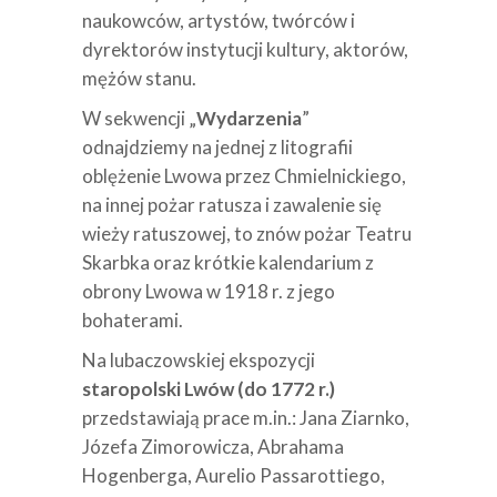
naukowców, artystów, twórców i
dyrektorów instytucji kultury, aktorów,
mężów stanu.
W sekwencji „
Wydarzenia
”
odnajdziemy na jednej z litografii
oblężenie Lwowa przez Chmielnickiego,
na innej pożar ratusza i zawalenie się
wieży ratuszowej, to znów pożar Teatru
Skarbka oraz krótkie kalendarium z
obrony Lwowa w 1918 r. z jego
bohaterami.
Na lubaczowskiej ekspozycji
staropolski Lwów (do 1772 r.)
przedstawiają prace m.in.: Jana Ziarnko,
Józefa Zimorowicza, Abrahama
Hogenberga, Aurelio Passarottiego,