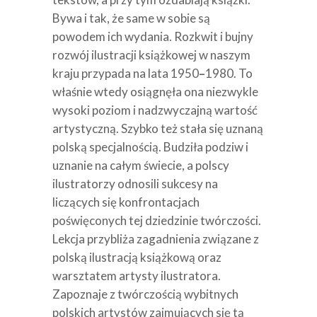
Bywa i tak, że same w sobie są
powodem ich wydania. Rozkwit i bujny
rozwój ilustracji książkowej w naszym
kraju przypada na lata 1950
–
1980. To
właśnie wtedy osiągnęła ona niezwykle
wysoki poziom i nadzwyczajną wartość
artystyczną. Szybko też stała się uznaną
polską specjalnością. Budziła podziw i
uznanie na całym świecie, a polscy
ilustratorzy odnosili sukcesy na
liczących się konfrontacjach
poświęconych tej dziedzinie twórczości.
Lekcja przybliża zagadnienia związane z
polską ilustracją książkową oraz
warsztatem artysty ilustratora.
Zapoznaje z twórczością wybitnych
polskich artystów zajmujących się tą