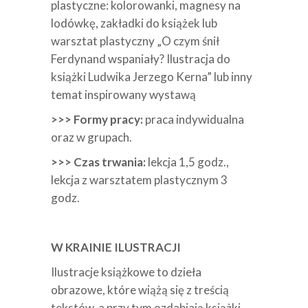
plastyczne: kolorowanki, magnesy na
lodówkę, zakładki do książek lub
warsztat plastyczny „O czym śnił
Ferdynand wspaniały? Ilustracja do
książki Ludwika Jerzego Kerna” lub inny
temat inspirowany wystawą
>>> Formy pracy:
praca indywidualna
oraz w grupach.
>>> Czas trwania:
lekcja 1,5 godz.,
lekcja z warsztatem plastycznym 3
godz.
W KRAINIE ILUSTRACJI
Ilustracje książkowe to dzieła
obrazowe, które wiążą się z treścią
tekstów, a przy tym ozdabiają książki.