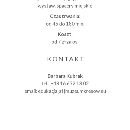
wystaw, spacery miejskie
Czas trwania:
od 45 do 180 min.
Koszt:
od 7 zł za os.
KONTAKT
Barbara Kubrak
tel.: +48 16 632 18 02
email: edukacja[at]muzeumkresow.eu