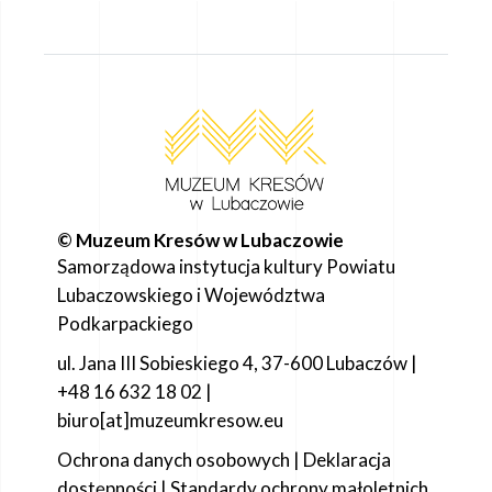
© Muzeum Kresów w Lubaczowie
Samorządowa instytucja kultury Powiatu
Lubaczowskiego i Województwa
Podkarpackiego
ul. Jana III Sobieskiego 4, 37-600 Lubaczów |
+48 16 632 18 02 |
biuro[at]muzeumkresow.eu
Ochrona danych osobowych
|
Deklaracja
dostępności
|
Standardy ochrony małoletnich